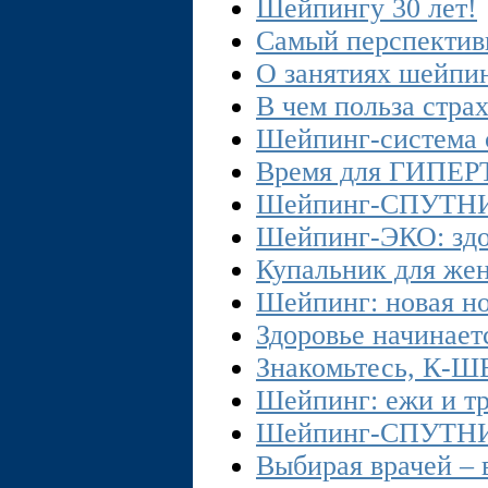
Шейпингу 30 лет!
Самый перспекти
О занятиях шейпи
В чем польза стра
Шейпинг-система с
Время для ГИП
Шейпинг-СПУТНИК
Шейпинг-ЭКО: здо
Купальник для же
Шейпинг: новая н
Здоровье начинает
Знакомьтесь, К-
Шейпинг: ежи и тр
Шейпинг-СПУТНИ
Выбирая врачей – 