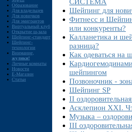
СИСТЕМА
Образование
Шейпинг для нови
Для владельцев
Для новичков
Фитнесс и Шейпин
Для эмигрантов
Виртуальный клуб
или конкуренты?
Открытие ш-зала
Калланетика и шей
Шейпинг-стандарт
Шейпинг-
разница?
технологии
Внимание,
Как одеваться на 
жулики!
Кардиогемодинами
Личные комнаты
Новости
шейпингом
E-Магазин
Статьи
Позвоночник - зон
Шейпинг SP
II оздоровительна
Асклепион XXI. Чт
Музыка – оздорови
III оздоровительн